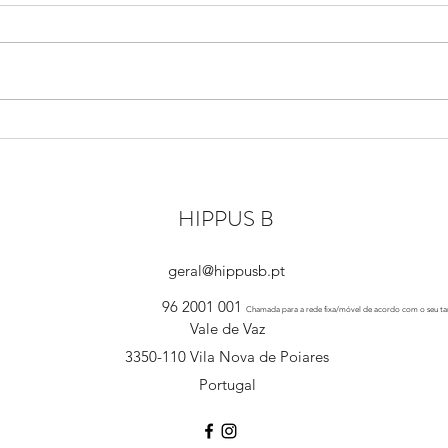
ORGAN
Suple
EQU
HIPPUS B
geral@hippusb.pt
96 2001 001
Chamada para a rede fixa/móvel de acordo com o seu tar
Vale de Vaz
3350-110 Vila Nova de Poiares
Portugal